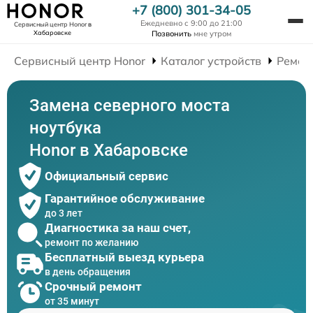
+7 (800) 301-34-05
Ежедневно с 9:00 до 21:00
Сервисный центр Honor
в
Хабаровске
Позвонить
мне утром
Сервисный центр Honor
Каталог устройств
Ремон
Замена северного моста
ноутбука
Honor в Хабаровске
Официальный сервис
Гарантийное обслуживание
до 3 лет
Диагностика за наш счет,
ремонт по желанию
Бесплатный выезд курьера
в день обращения
Срочный ремонт
от 35 минут