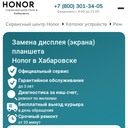
+7 (800) 301-34-05
Сервисный центр Honor
в
Ежедневно с 9:00 до 21:00
Хабаровске
Сервисный центр Honor
Каталог устройств
Ремон
Замена дисплея (экрана)
планшета
Honor в Хабаровске
Официальный сервис
Гарантийное обслуживание
до 3 лет
Диагностика за наш счет,
ремонт по желанию
Бесплатный выезд курьера
в день обращения
Срочный ремонт
от 35 минут