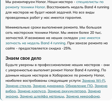
Мы ремонтируем Honor. Наши мастера -
специалисты по
ремонту техники Honor
. Восстановить модель Band 4 running
для мастеров не будет новой задачей. На все виды
проведенных работ у нас имеется гарантия.
Минимальные сроки выполнения ремонта. Мы большая
сеть мастерских техники Honor. Мы имеем более 20 тыс.
запчастей. И возможно на наших складах
уже имеется
запчасть на модель Band 4 running
. При заказе ремонта на
сайте - предоставляется скидка -25%.
Знаем свое дело
Будьте уверены в профессионализме наших мастеров - они
с уверенностью выполнят ремонт Honor Band 4 running. По
данным наших мастеров в Хабаровске по ремонту Honor,
наиболее востребованы следующие услуги:
Замена Wi-Fi
,
Замена стекла
,
Замена динамика
,
Обновление ПО
,
Замена
вибро
,
Замена корпуса
,
Замена аккумулятора
,
Замена
экрана
,
Замена шлейфа матрицы
,
Замена микрофона
.