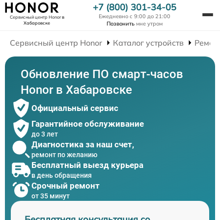
+7 (800) 301-34-05
Ежедневно с 9:00 до 21:00
Сервисный центр Honor
в
Хабаровске
Позвонить
мне утром
Сервисный центр Honor
Каталог устройств
Ремон
Обновление ПО смарт-часов
Honor в Хабаровске
Официальный сервис
Гарантийное обслуживание
до 3 лет
Диагностика за наш счет,
ремонт по желанию
Бесплатный выезд курьера
в день обращения
Срочный ремонт
от 35 минут
Бесплатная консультация со