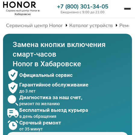
+7 (800) 301-34-05
Сервисный центр Honor
в
Ежедневно с 9:00 до 21:00
Хабаровске
Сервисный центр Honor
Каталог устройств
Ремон
Замена кнопки включения
смарт-часов
Honor в Хабаровске
Официальный сервис
Гарантийное обслуживание
до 3 лет
Диагностика за наш счет,
ремонт по желанию
Бесплатный выезд курьера
в день обращения
Срочный ремонт
от 35 минут