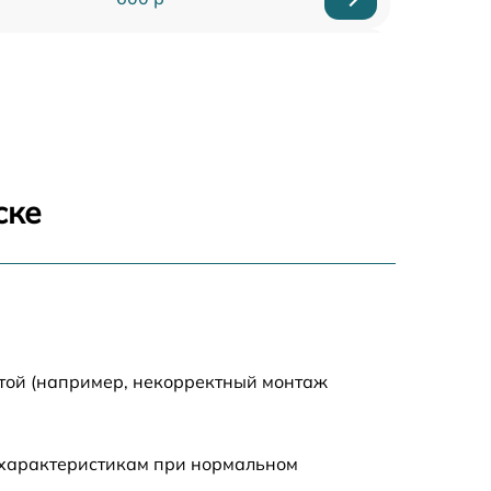
950 р
710 р
820 р
ске
790 р
1500 р
1190 р
отой (например, некорректный монтаж
960 р
 характеристикам при нормальном
650 р