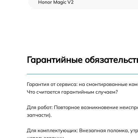
Honor Magic V2
Замена тачскрина Honor Magic V2
Замена динамиков Honor Magic V2
Замена задней камеры Honor Magic V2
Гарантийные обязательст
Замена динамика Honor Magic V2
Гарантия от сервиса: на смонтированные ко
Замена стекла камеры Honor Magic V2
Что считается гарантийным случаем?
Замена корпуса Honor Magic V2
Для работ: Повторное возникновение неиспр
запчасти).
Восстановление данных Honor Magic V2
Для комплектующих: Внезапная поломка, утр
Замена микрофона Honor Magic V2