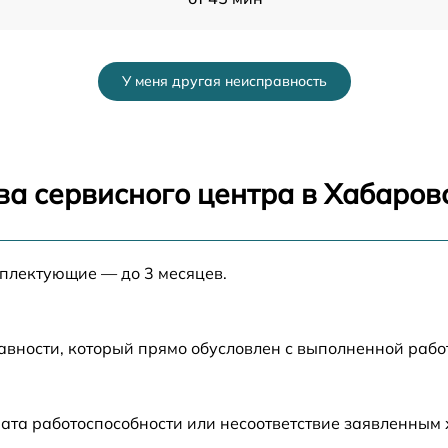
от 40 мин
У меня другая неисправность
от 25 мин
от 30 мин
ва сервисного центра в Хабаров
от 25 мин
мплектующие — до 3 месяцев.
от 30 мин
от 50 мин
авности, который прямо обусловлен с выполненной раб
от 45 мин
ата работоспособности или несоответствие заявленным
от 20 мин