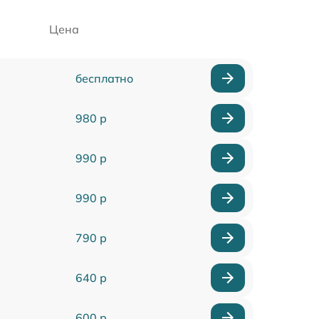
Цена
бесплатно
980 р
990 р
990 р
790 р
640 р
600 р