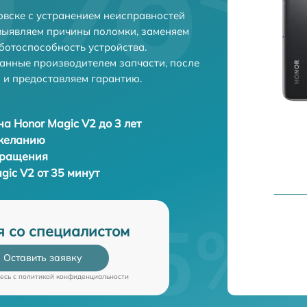
овске с устранением неисправностей
выявляем причины поломки, заменяем
ботоспособность устройства.
анные производителем запчасти, после
 и предоставляем гарантию.
а Honor Magic V2 до 3 лет
 желанию
бращения
gic V2 от 35 минут
я со специалистом
Оставить заявку
есь c
политикой конфиденциальности